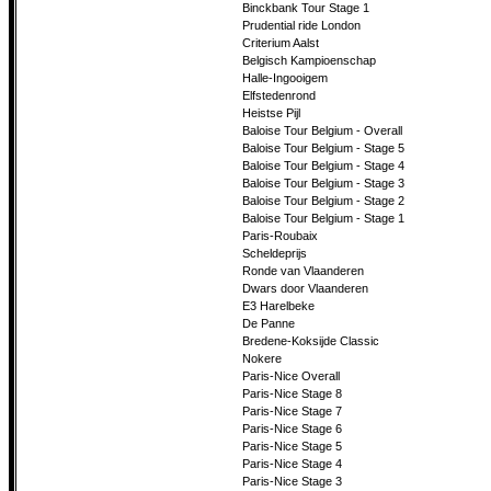
Binckbank Tour Stage 1
Prudential ride London
Criterium Aalst
Belgisch Kampioenschap
Halle-Ingooigem
Elfstedenrond
Heistse Pijl
Baloise Tour Belgium - Overall
Baloise Tour Belgium - Stage 5
Baloise Tour Belgium - Stage 4
Baloise Tour Belgium - Stage 3
Baloise Tour Belgium - Stage 2
Baloise Tour Belgium - Stage 1
Paris-Roubaix
Scheldeprijs
Ronde van Vlaanderen
Dwars door Vlaanderen
E3 Harelbeke
De Panne
Bredene-Koksijde Classic
Nokere
Paris-Nice Overall
Paris-Nice Stage 8
Paris-Nice Stage 7
Paris-Nice Stage 6
Paris-Nice Stage 5
Paris-Nice Stage 4
Paris-Nice Stage 3