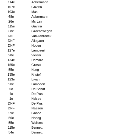
114e
Ackermann
107e
Gaviria
103e
Mas
68e
Ackermann
26e
Mc Lay
115e
Gaviria
68e
Groenewegen
DNF
Van Asbroeck
DNF
Allegaert
DNF
Hodeg
127e
Lampaert
98e
Viviani
134e
Demare
155e
Grosu
55e
Kung
135e
Kristof
123e
Ewan
90e
Lampaert
6e
De Bondt
4e
De Plus
1e
Keisse
DNF
De Plus
DNF
Naesen
59e
Ganna
56e
Hodeg
55e
Wellens
115e
Bennett
54e
Bennett