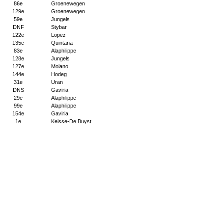
86e
Groenewegen
129e
Groenewegen
59e
Jungels
DNF
Stybar
122e
Lopez
135e
Quintana
83e
Alaphilippe
128e
Jungels
127e
Molano
144e
Hodeg
31e
Uran
DNS
Gaviria
29e
Alaphilippe
99e
Alaphilippe
154e
Gaviria
1e
Keisse-De Buyst