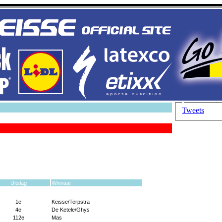
Tweets
Uitslag
Winnaar
1e
Keisse/Terpstra
4e
De Ketele/Ghys
112e
Mas