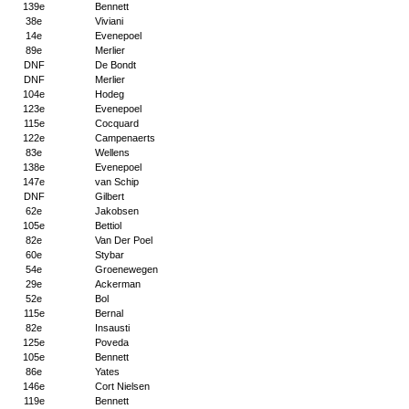
139e
Bennett
38e
Viviani
14e
Evenepoel
89e
Merlier
DNF
De Bondt
DNF
Merlier
104e
Hodeg
123e
Evenepoel
115e
Cocquard
122e
Campenaerts
83e
Wellens
138e
Evenepoel
147e
van Schip
DNF
Gilbert
62e
Jakobsen
105e
Bettiol
82e
Van Der Poel
60e
Stybar
54e
Groenewegen
29e
Ackerman
52e
Bol
115e
Bernal
82e
Insausti
125e
Poveda
105e
Bennett
86e
Yates
146e
Cort Nielsen
119e
Bennett