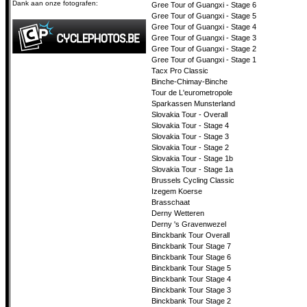
Dank aan onze fotografen:
Gree Tour of Guangxi - Stage 6
Gree Tour of Guangxi - Stage 5
Gree Tour of Guangxi - Stage 4
Gree Tour of Guangxi - Stage 3
Gree Tour of Guangxi - Stage 2
Gree Tour of Guangxi - Stage 1
Tacx Pro Classic
Binche-Chimay-Binche
Tour de L'eurometropole
Sparkassen Munsterland
Slovakia Tour - Overall
Slovakia Tour - Stage 4
Slovakia Tour - Stage 3
Slovakia Tour - Stage 2
Slovakia Tour - Stage 1b
Slovakia Tour - Stage 1a
Brussels Cycling Classic
Izegem Koerse
Brasschaat
Derny Wetteren
Derny 's Gravenwezel
Binckbank Tour Overall
Binckbank Tour Stage 7
Binckbank Tour Stage 6
Binckbank Tour Stage 5
Binckbank Tour Stage 4
Binckbank Tour Stage 3
Binckbank Tour Stage 2