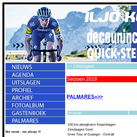
>>
Uitslagen
Seizoen 2019
PALMARES=>>
Wedstrijd
100 km ploegkoers Kopenhagen
Zesdaagse Gent
Nie neute , nie pleuje !!!
Gree Tour of Guangxi - Overall