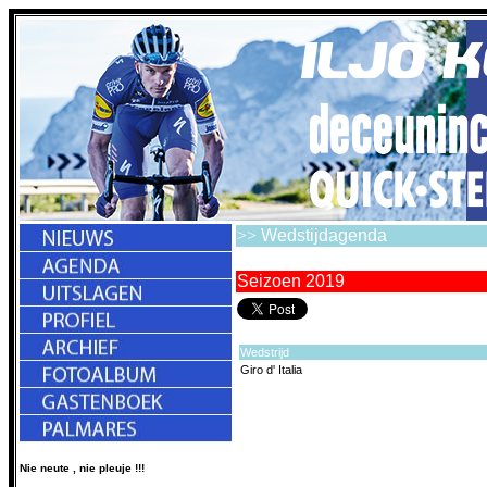
>>
Wedstijdagenda
Seizoen 2019
Wedstrijd
Giro d' Italia
Nie neute , nie pleuje !!!