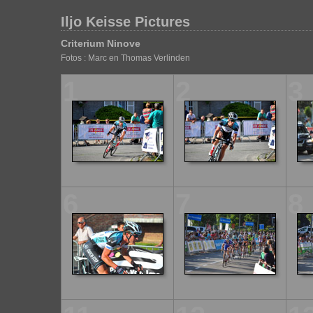
Iljo Keisse Pictures
Criterium Ninove
Fotos : Marc en Thomas Verlinden
1
2
3
6
7
8