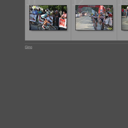
11
12
1
Gino