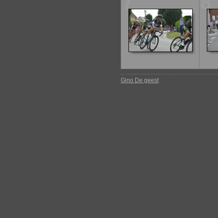
7
8
Gino De geest