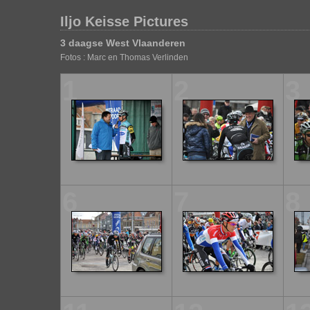
Iljo Keisse Pictures
3 daagse West Vlaanderen
Fotos : Marc en Thomas Verlinden
1
2
3
6
7
8