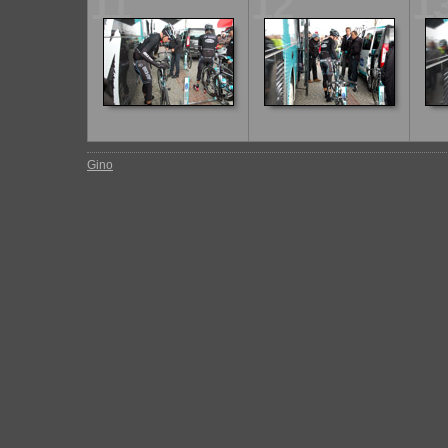
11
12
1
Gino